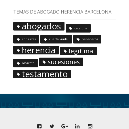
TEMAS DE ABOGADO HERENCIA BARCELONA
abogados
cataluña
consultas
cuarta viudal
herederos
herencia
legitima
sucesiones
ológrafo
testamento