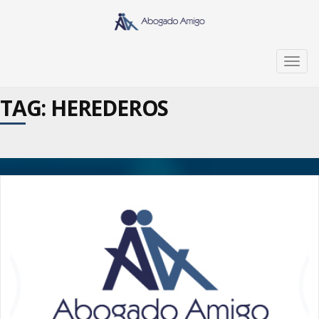
Togg
navig
TAG: HEREDEROS