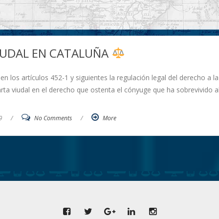
IUDAL EN CATALUÑA
en los artículos 452-1 y siguientes la regulación legal del derecho a la
rta viudal en el derecho que ostenta el cónyuge que ha sobrevivido a
9
/
No Comments
/
More