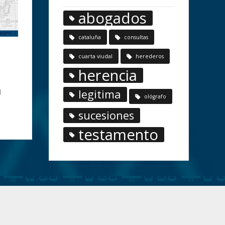
abogados
cataluña
consultas
cuarta viudal
herederos
herencia
legitima
l
ológrafo
sucesiones
testamento