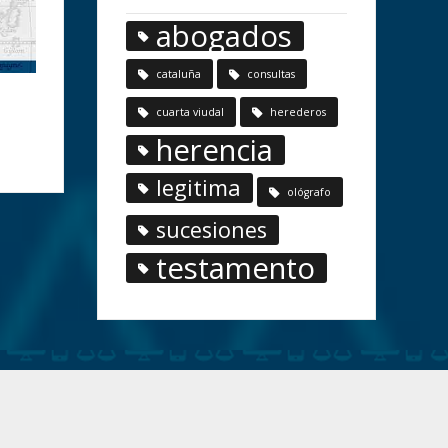
abogados
cataluña
consultas
cuarta viudal
herederos
herencia
legitima
ológrafo
sucesiones
testamento