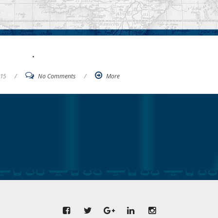
.
015
/
No Comments
/
More