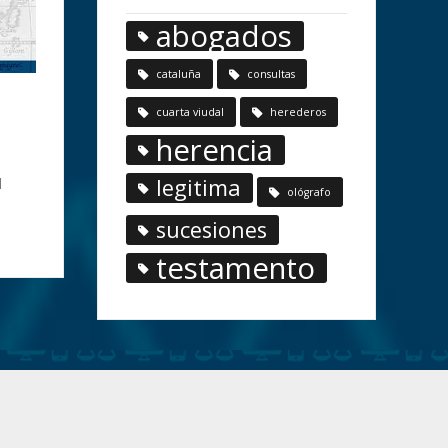
abogados
cataluña
consultas
cuarta viudal
herederos
herencia
legitima
l
ológrafo
sucesiones
testamento