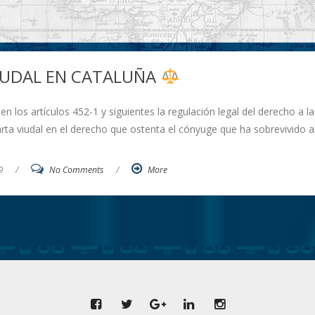
IUDAL EN CATALUÑA
en los artículos 452-1 y siguientes la regulación legal del derecho a la
rta viudal en el derecho que ostenta el cónyuge que ha sobrevivido a
9
/
No Comments
/
More