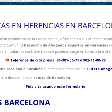
TAS EN HERENCIAS EN BARCEL
azón económico de la capital condal, ofreciendo a sus clientes ases
echo Común. El
Despacho de Abogados expertos en Herencias
d
rada en todas las controversias que pudieran surgir en torno a la mate
Teléfonos de cita previa:
96-381-56-71
y
902-11-00-88
en Barcelona o Cataluña
cuente con el respaldo del
Bufete
A
bog
estro despacho en el
centro de Barcelona
:
Pida cita usando este formulario
S BARCELONA