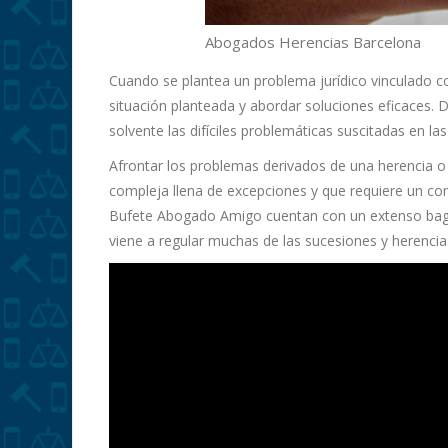
Abogados Herencias Barcelona
Cuando se plantea un problema jurídico vinculado c
situación planteada y abordar soluciones eficaces
solvente las difíciles problemáticas suscitadas en la
Afrontar los problemas derivados de una herencia o p
compleja llena de excepciones y que requiere un con
Bufete Abogado Amigo cuentan con un extenso ba
viene a regular muchas de las sucesiones y herencia