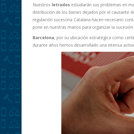
Nuestros
letrados
estudiarán sus problemas en mate
distribución de los bienes dejados por el causante de
regulación sucesoria Catalana hacen necesario con
pone en nuestras manos para organizar la sucesión.
Barcelona
, por su ubicación estratégica como cen
durante años hemos desarrollado una intensa activi